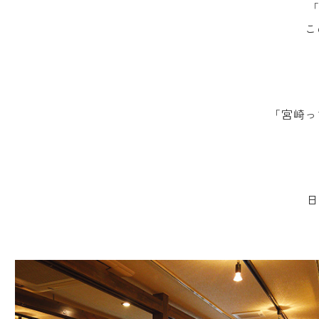
「
こ
「宮崎っ
日