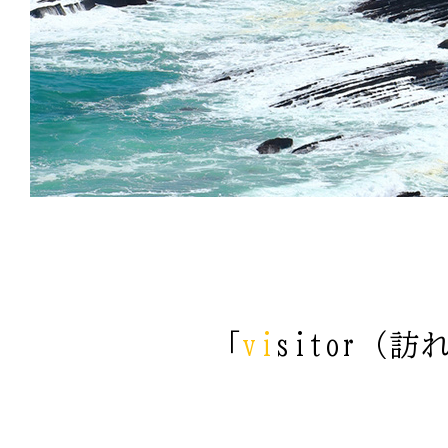
「
vi
sitor（