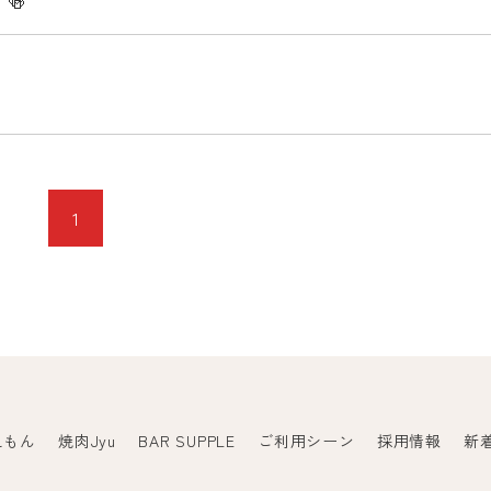
🍻
1
えもん
焼肉Jyu
BAR SUPPLE
ご利用シーン
採用情報
新